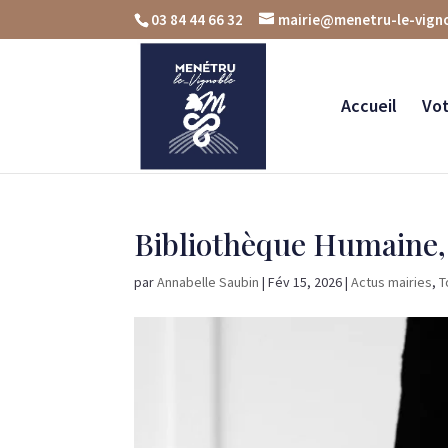
03 84 44 66 32
mairie@menetru-le-vigno
Accueil
Vot
Bibliothèque Humaine, l
par
Annabelle Saubin
|
Fév 15, 2026
|
Actus mairies
,
T