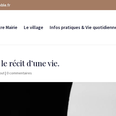
ble.fr
re Mairie
Le village
Infos pratiques & Vie quotidienn
e récit d’une vie.
out
|
0 commentaires